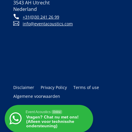
3543 AH Utrecht
Nederland

+31(0)30 241 26 99

info@eventacoustics.com
Disclaimer
Privacy Policy
Terms of use
Algemene voorwaarden
Event Acoustics
© 2003 - 2026
Event Acoustics
Online
Vragen? Chat nu met ons!
(Alleen voor technische
ondersteuning)