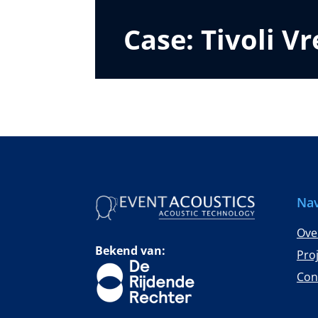
Case: Tivoli V
Nav
Ove
Bekend van:
Pro
Con