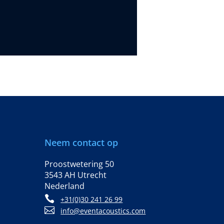
Neem contact op
Proostwetering 50
3543 AH Utrecht
Nederland

+31(0)30 241 26 99

info@eventacoustics.com