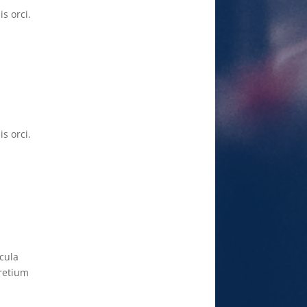
s orci.
s orci.
cula
pretium