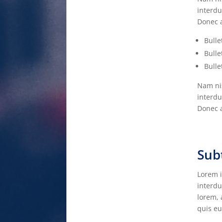
interdu
Donec a
Bulle
Bulle
Bulle
Nam nis
interdu
Donec a
Subt
Lorem i
interdu
lorem, 
quis eu