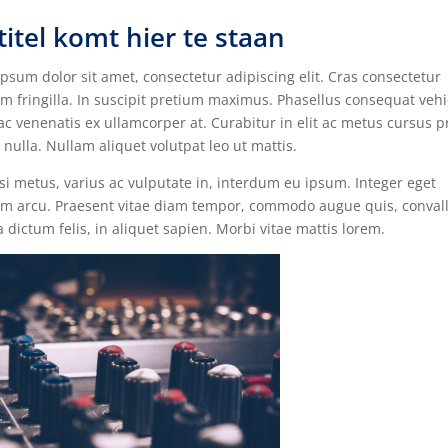
itel komt hier te staan
psum dolor sit amet, consectetur adipiscing elit. Cras consectetur
m fringilla. In suscipit pretium maximus. Phasellus consequat vehi
ac venenatis ex ullamcorper at. Curabitur in elit ac metus cursus 
 nulla. Nullam aliquet volutpat leo ut mattis.
i metus, varius ac vulputate in, interdum eu ipsum. Integer eget
m arcu. Praesent vitae diam tempor, commodo augue quis, convalli
 dictum felis, in aliquet sapien. Morbi vitae mattis lorem.