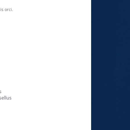
s orci.
s
sellus