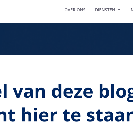
OVER ONS
DIENSTEN
el van deze blo
t hier te staa