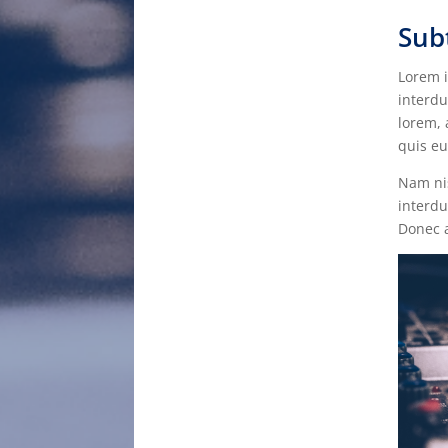
Subt
Lorem i
interdu
lorem, 
quis eu
Nam nis
interdu
Donec a