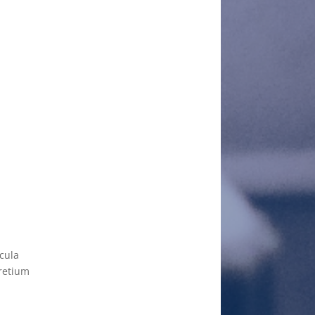
cula
pretium