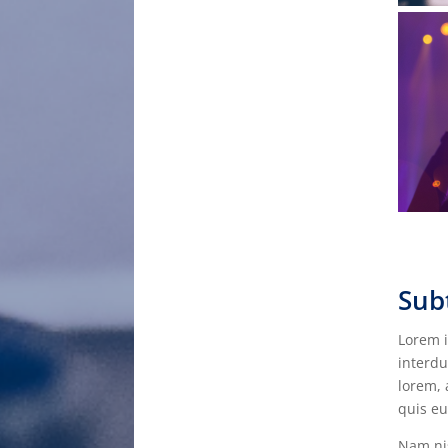
Subt
Lorem i
interdu
lorem, 
quis eu
Nam nis