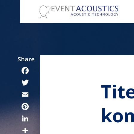
Facebook
Tit
Twitter
Email
kom
Pinterest
LinkedIn