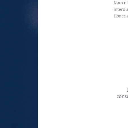
Nam nis
interdu
Donec a
conse