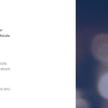
ur
hicula
cula
pretium
s orci.