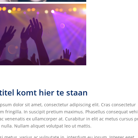
itel komt hier te staan
psum dolor sit amet, consectetur adipiscing elit. Cras consectetur
m fringilla. In suscipit pretium maximus. Phasellus consequat vehi
ac venenatis ex ullamcorper at. Curabitur in elit ac metus cursus 
 nulla. Nullam aliquet volutpat leo ut mattis.
i metus, varius ac vulputate in, interdum eu ipsum. Integer eget