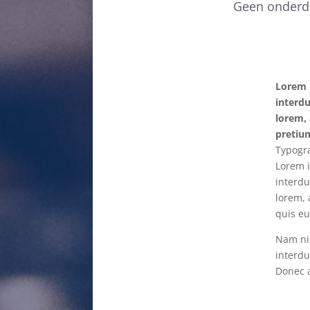
Geen onderde
Delen
Lorem i
interdu
lorem, 
pretium
Typogr
Lorem i
interdu
lorem, 
quis eu
Nam nis
interdu
Donec a