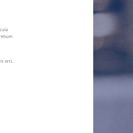
cula
pretium
s orci.